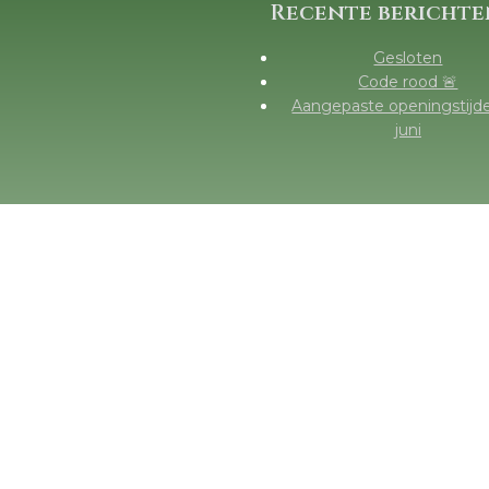
Recente berichte
Gesloten
Code rood 🚨
Aangepaste openingstijd
juni