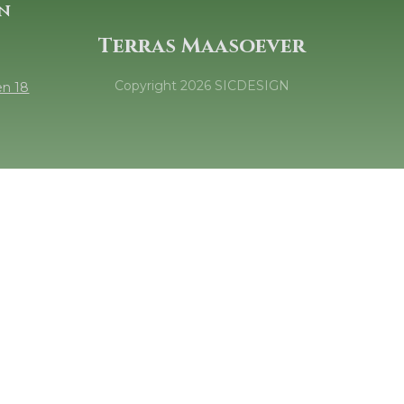
n
Terras Maasoever
Copyright
2026
SICDESIGN
en 18