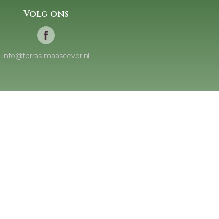
Volg ons
info@terras-maasoever.nl