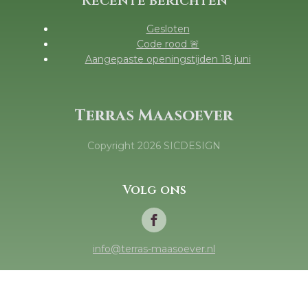
Recente berichten
Gesloten
Code rood 🚨
Aangepaste openingstijden 18 juni
Terras Maasoever
Copyright
2026
SICDESIGN
Volg ons
info@terras-maasoever.nl