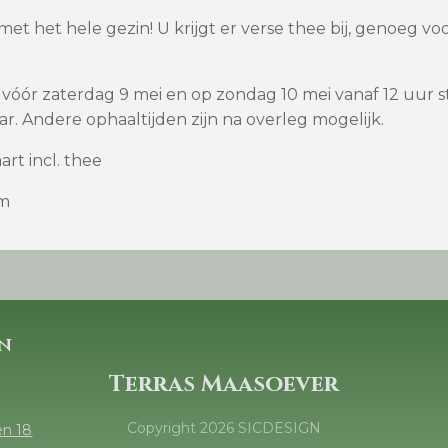
t het hele gezin! U krijgt er verse thee bij, genoeg vo
 vóór zaterdag 9 mei en op zondag 10 mei vanaf 12 uur st
aar. Andere ophaaltijden zijn na overleg mogelijk.
art incl. thee
cm
n
Terras Maasoever
Copyright
2026
SICDESIGN
en 18