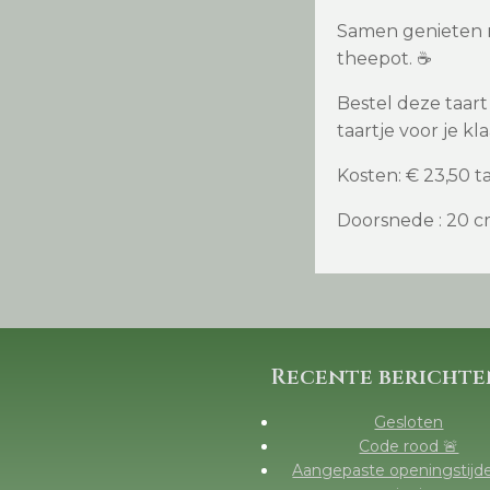
Samen genieten me
theepot. ☕
Bestel deze taart
taartje voor je kl
Kosten: € 23,50 ta
Doorsnede : 20 
Recente berichte
Gesloten
Code rood 🚨
Aangepaste openingstijd