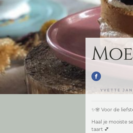
Moe
YVETTE JA
✨🌸 Voor de liefs
Haal je mooiste s
taart 💕