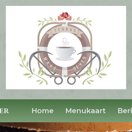
er
Home
Menukaart
Ber