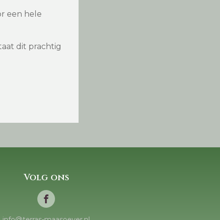
or een hele
aat dit prachtig
Volg ons
info@terras-maasoever.nl