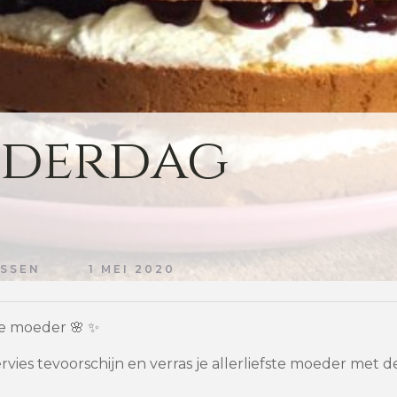
derdag
NSSEN
1 MEI 2020
te moeder 🌸 ✨
ervies tevoorschijn en verras je allerliefste moeder met d