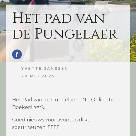
Het pad van
de Pungelaer
YVETTE JANSSEN
20 MEI 2025
Het Pad van de Pungelaer – Nu Online te
Boeken! 🗺️🔍
Goed nieuws voor avontuurlijke
speurneuzen! 🕵️‍♂️🕵️‍♀️