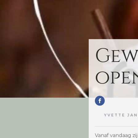
Gew
ope
YVETTE JA
Vanaf vandaag zij