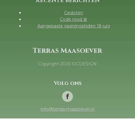
Recente berichten
Gesloten
Code rood 🚨
Aangepaste openingstijden 18 juni
Terras Maasoever
Copyright
2026
SICDESIGN
Volg ons
info@terras-maasoever.nl