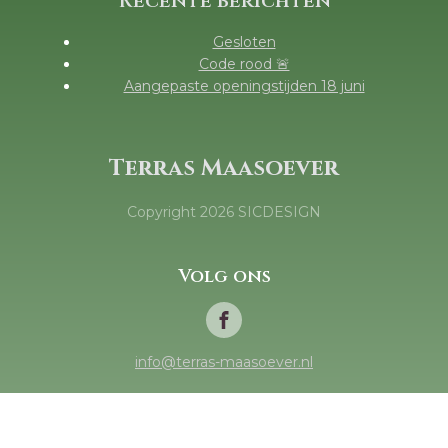
Recente berichten
Gesloten
Code rood 🚨
Aangepaste openingstijden 18 juni
Terras Maasoever
Copyright
2026
SICDESIGN
Volg ons
info@terras-maasoever.nl